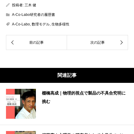
投稿者:
三木 健
A-Co-Labo研究者の履歴書
A-Co-Labo
,
数理モデル
,
生物多様性
関連記事
棚橋高成｜物理的視点で製品の不具合究明に
挑む