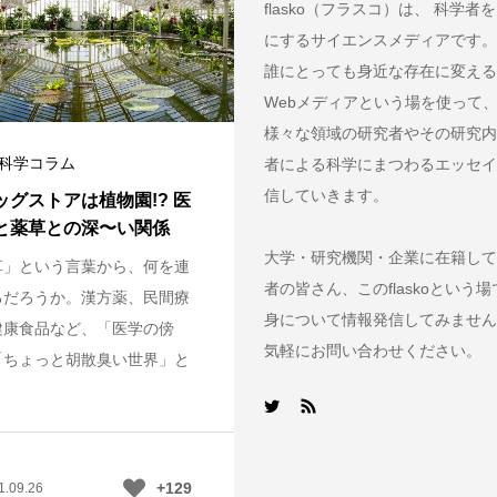
flasko（フラスコ）は、 科学者
にするサイエンスメディアです。
誰にとっても身近な存在に変える
Webメディアという場を使って
様々な領域の研究者やその研究内
ko科学コラム
者による科学にまつわるエッセイ
信していきます。
ッグストアは植物園!? 医
と薬草との深〜い関係
大学・研究機関・企業に在籍して
草」という言葉から、何を連
者の皆さん、このflaskoという
るだろうか。漢方薬、民間療
身について情報発信してみません
健康食品など、「医学の傍
気軽にお問い合わせください。
「ちょっと胡散臭い世界」と
+129
1.09.26