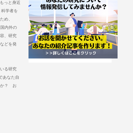
をもっと身近
 科学者を
ため、
、国内外の
容、研究
などを発
いる研究
場であなた自
か？ お