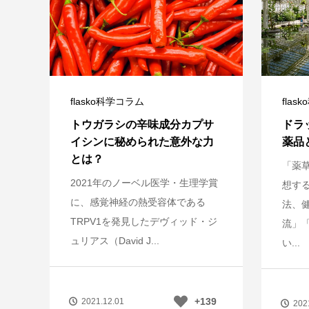
flasko科学コラム
flas
トウガラシの辛味成分カプサ
ドラ
イシンに秘められた意外な力
薬品
とは？
「薬
2021年のノーベル医学・生理学賞
想す
に、感覚神経の熱受容体である
法、
TRPV1を発見したデヴィッド・ジ
流」
ュリアス（David J...
い...
+139
2021.12.01
202